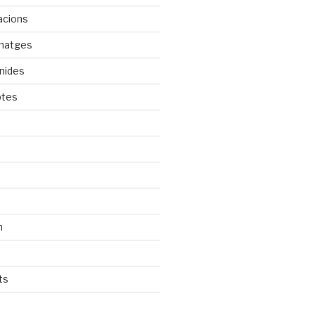
acions
rmatges
nides
ptes
n
ts