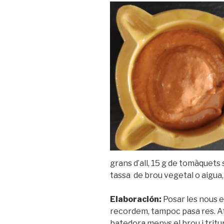
grans d’all, 15 g de tomàquets se
tassa de brou vegetal o aigua, 
Elaboración:
Posar les nous e
recordem, tampoc pasa res. Afe
batedora menys el brou i tritur