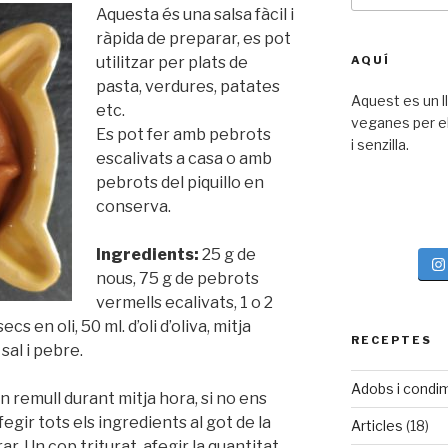
Aquesta és una salsa fàcil i
ràpida de preparar, es pot
utilitzar per plats de
AQUÍ
pasta, verdures, patates
Aquest es un l
etc.
veganes per el 
Es pot fer amb pebrots
i senzilla.
escalivats a casa o amb
pebrots del piquillo en
conserva.
Ingredients:
25 g de
nous, 75 g de pebrots
vermells ecalivats, 1 o 2
cs en oli, 50 ml. d’oli d’oliva, mitja
RECEPTES
sal i pebre.
Adobs i condi
n remull durant mitja hora, si no ens
gir tots els ingredients al got de la
Articles
(18)
ar. Un cop triturat, afegir la quantitat