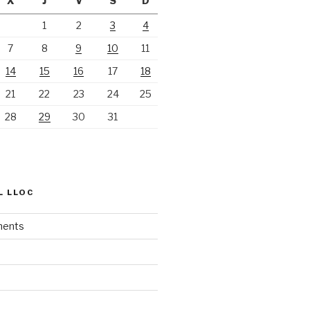
X
J
V
S
D
1
2
3
4
7
8
9
10
11
14
15
16
17
18
21
22
23
24
25
28
29
30
31
L LLOC
ments