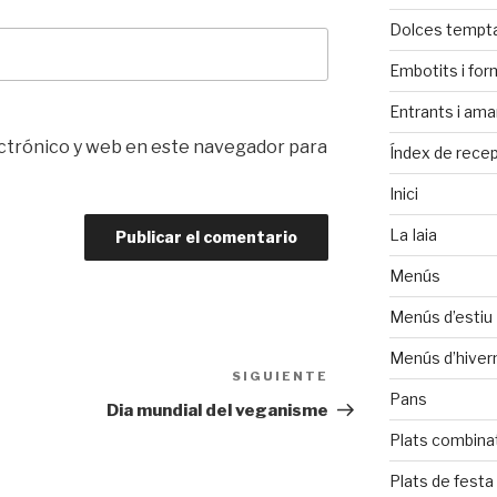
Dolces tempt
Embotits i fo
Entrants i ama
ctrónico y web en este navegador para
Índex de rece
Inici
La Iaia
Menús
Menús d’estiu
Menús d’hiver
SIGUIENTE
Siguiente
Pans
entrada
Dia mundial del veganisme
Plats combina
Plats de festa