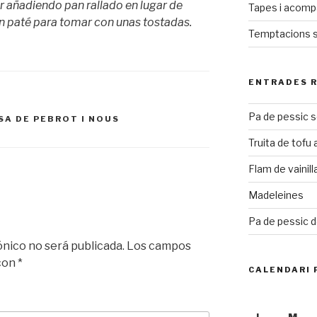
 añadiendo pan rallado en lugar de
Tapes i acom
un paté para tomar con unas tostadas.
Temptacions 
ENTRADES 
Pa de pessic 
SA DE PEBROT I NOUS
Truita de tofu
Flam de vainill
Madeleines
Pa de pessic d
ónico no será publicada.
Los campos
 con
*
CALENDARI 