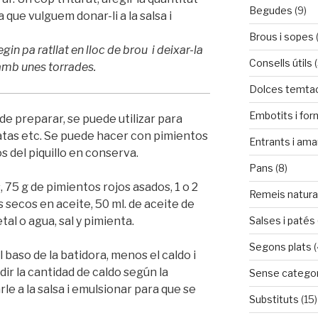
Begudes
(9)
que vulguem donar-li a la salsa i
Brous i sopes
in pa ratllat en lloc de brou i deixar-la
Consells útils
(
amb unes torrades.
Dolces temta
Embotits i fo
a de preparar, se puede utilizar para
tatas etc. Se puede hacer con pimientos
Entrants i ama
 del piquillo en conserva.
Pans
(8)
 75 g de pimientos rojos asados, 1 o 2
Remeis natura
s secos en aceite, 50 ml. de aceite de
tal o agua, sal y pimienta.
Salses i patés
Segons plats
(
 baso de la batidora, menos el caldo i
adir la cantidad de caldo según la
Sense categor
e a la salsa i emulsionar para que se
Substituts
(15)