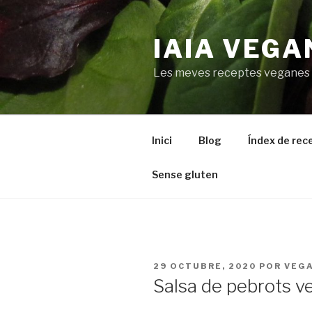
Saltar
al
IAIA VEGA
contenido
Les meves receptes veganes
Inici
Blog
Índex de rec
Sense gluten
PUBLICADO
29 OCTUBRE, 2020
POR
VEG
EL
Salsa de pebrots ve