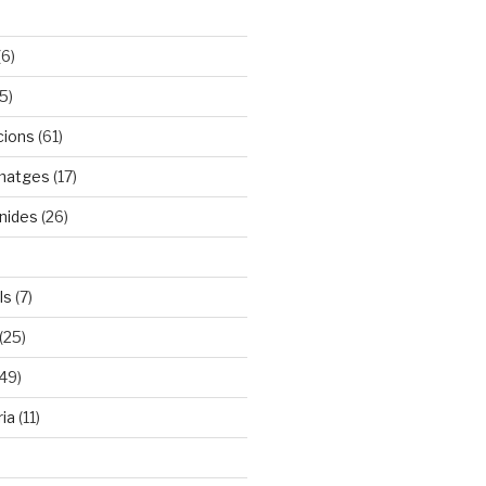
(6)
5)
cions
(61)
rmatges
(17)
nides
(26)
ls
(7)
(25)
49)
ia
(11)