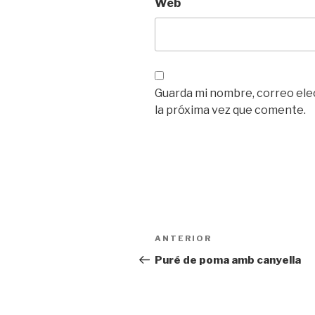
Web
Guarda mi nombre, correo ele
la próxima vez que comente.
Navegación
ANTERIOR
Entrada
de
anterior:
Puré de poma amb canyella
entradas