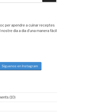
loc per apendre a cuinar receptes
nostre dia a dia d’una manera fàcil
Síguenos en Instagram
ments
(10)