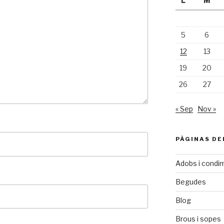
L
M
5
6
12
13
19
20
26
27
« Sep
Nov »
PÀGINAS DE
Adobs i condi
Begudes
Blog
Brous i sopes