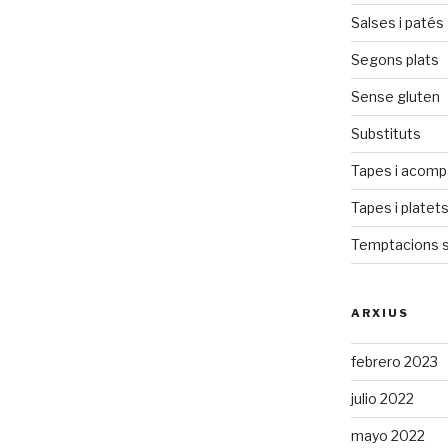
Salses i patés
Segons plats
Sense gluten
Substituts
Tapes i acom
Tapes i platet
Temptacions 
ARXIUS
febrero 2023
julio 2022
mayo 2022