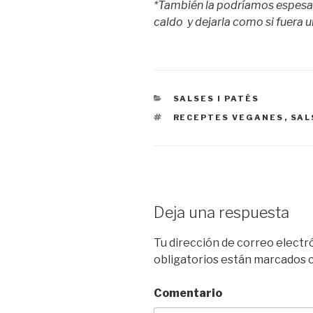
*También la podríamos espesar
caldo y dejarla como si fuera 
CATEGORÍAS
SALSES I PATÉS
ETIQUETAS
RECEPTES VEGANES
,
SAL
Deja una respuesta
Tu dirección de correo electr
obligatorios están marcados
Comentario