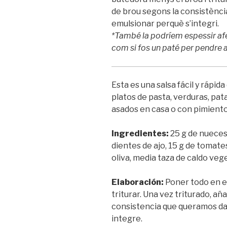
de brou segons la consistència 
emulsionar perquè s’integri.
*També la podríem espessir afeg
com si fos un paté per pendre 
Esta es una salsa fácil y rápid
platos de pasta, verduras, pa
asados en casa o con pimientos
Ingredientes:
25 g de nueces,
dientes de ajo, 15 g de tomate
oliva, media taza de caldo vege
Elaboración:
Poner todo en el
triturar. Una vez triturado, añ
consistencia que queramos darl
integre.