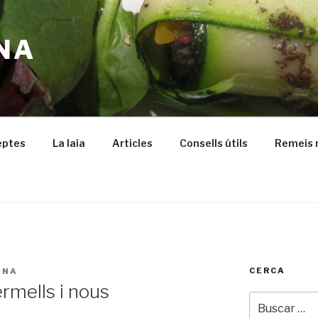
NA
eptes
La Iaia
Articles
Consells útils
Remeis 
CERCA
ANA
rmells i nous
Buscar
por: