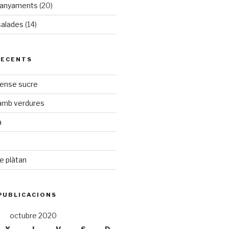
panyaments
(20)
salades
(14)
RECENTS
sense sucre
 amb verdures
a
e plàtan
PUBLICACIONS
octubre 2020