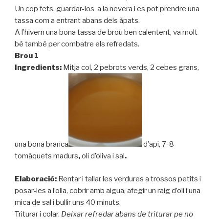
Un cop fets, guardar-los a la nevera i es pot prendre una
tassa com a entrant abans dels àpats.
A l’hivern una bona tassa de brou ben calentent, va molt
bé també per combatre els refredats.
Brou 1
Ingredients:
Mitja col, 2 pebrots verds, 2 cebes grans,
una bona branca
d’api, 7-8
tomàquets madurs
,
oli d’oliva i sal
.
Elaboració:
Rentar i tallar les verdures a trossos petits i
posar-les a l’olla, cobrir amb aigua, afegir un raig d’oli i una
mica de sal i bullir uns 40 minuts.
Triturar i colar.
Deixar refredar abans de triturar pe no