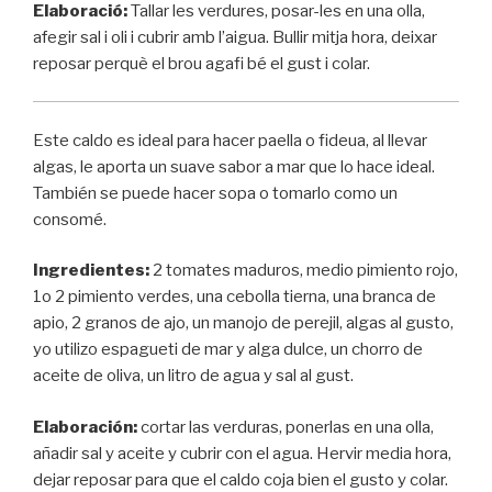
Elaboració:
Tallar les verdures, posar-les en una olla,
afegir sal i oli i cubrir amb l’aigua. Bullir mitja hora, deixar
reposar perquè el brou agafi bé el gust i colar.
Este caldo es ideal para hacer paella o fideua, al llevar
algas, le aporta un suave sabor a mar que lo hace ideal.
También se puede hacer sopa o tomarlo como un
consomé.
Ingredientes:
2 tomates maduros, medio pimiento rojo,
1o 2 pimiento verdes, una cebolla tierna, una branca de
apio, 2 granos de ajo, un manojo de perejil, algas al gusto,
yo utilizo espagueti de mar y alga dulce, un chorro de
aceite de oliva, un litro de agua y sal al gust.
Elaboración:
cortar las verduras, ponerlas en una olla,
añadir sal y aceite y cubrir con el agua. Hervir media hora,
dejar reposar para que el caldo coja bien el gusto y colar.