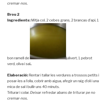
cremar-nos.
Brou 2
Ingredients:
Mitja col, 2 cebes grans, 2 brancas d’api, 1
bon ramell de
julivert, 1 pebrot
verd, oliva i sal
.
Elaboració:
Rentar i tallar les verdures a trossos petits i
posar-les a l’olla, cobrir amb aigua, afegir un raig d’oli i una
mica de sal i bullir uns 40 minuts.
Triturar i colar.
Deixar refredar abans de triturar pe no
cremar-nos.