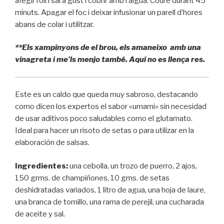
afegir l’oli i sal a gust i cobrir amb l’aigua. Coure durant 45
minuts. Apagar el foc i deixar infusionar un parell d’hores
abans de colar i utilitzar.
**Els xampinyons de el brou, els amaneixo amb una
vinagreta i me’ls menjo també. Aquí no es llença res.
Este es un caldo que queda muy sabroso, destacando
como dicen los expertos el sabor «umami» sin necesidad
de usar aditivos poco saludables como el glutamato.
Ideal para hacer un risoto de setas o para utilizar en la
elaboración de salsas.
Ingredientes:
una cebolla, un trozo de puerro, 2 ajos,
150 grms. de champiñones, 10 gms. de setas
deshidratadas variados, 1 litro de agua, una hoja de laure,
una branca de tomillo, una rama de perejil, una cucharada
de aceite y sal.