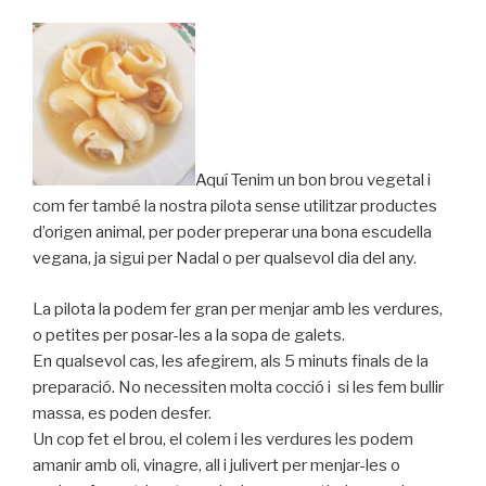
Aquí Tenim un bon brou vegetal i
com fer també la nostra pilota sense utilitzar productes
d’origen animal, per poder preperar una bona escudella
vegana, ja sigui per Nadal o per qualsevol dia del any.
La pilota la podem fer gran per menjar amb les verdures,
o petites per posar-les a la sopa de galets.
En qualsevol cas, les afegirem, als 5 minuts finals de la
preparació. No necessiten molta cocció i si les fem bullir
massa, es poden desfer.
Un cop fet el brou, el colem i les verdures les podem
amanir amb oli, vinagre, all i julivert per menjar-les o