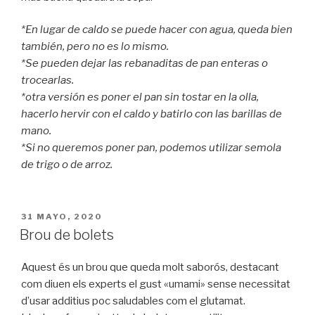
*En lugar de caldo se puede hacer con agua, queda bien
también, pero no es lo mismo.
*Se pueden dejar las rebanaditas de pan enteras o
trocearlas.
*otra versión es poner el pan sin tostar en la olla,
hacerlo hervir con el caldo y batirlo con las barillas de
mano.
*Si no queremos poner pan, podemos utilizar semola
de trigo o de arroz.
PUBLICADO
31 MAYO, 2020
EL
Brou de bolets
Aquest és un brou que queda molt saborós, destacant
com diuen els experts el gust «umami» sense necessitat
d’usar additius poc saludables com el glutamat.