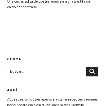
Una cucharadita de postre equivale a una pastilla de
caldo concentrado.
CERCA
Buscar
Busca
por:
AQUÍ
Aquest es un lloc per apendre a cuinar receptes veganes
per el nostre dia a dia d’una manera fàcil i senzilla.