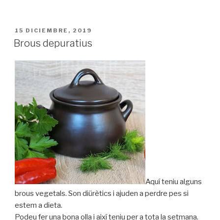
PUBLICADO
15 DICIEMBRE, 2019
EL
Brous depuratius
Aquí teniu alguns
brous vegetals. Son diürètics i ajuden a perdre pes si
estem a dieta.
Podeu fer una bona olla i així teniu per a tota la setmana.