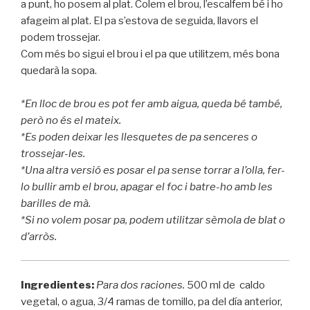
a punt, ho posem al plat. Colem el brou, l’escalfem bé i ho
afageim al plat. El pa s’estova de seguida, llavors el
podem trossejar.
Com més bo sigui el brou i el pa que utilitzem, més bona
quedarà la sopa.
*En lloc de brou es pot fer amb aigua, queda bé també,
però no és el mateix.
*Es poden deixar les llesquetes de pa senceres o
trossejar-les.
*Una altra versió es posar el pa sense torrar a l’olla, fer-
lo bullir amb el brou, apagar el foc i batre-ho amb les
barilles de mà.
*Si no volem posar pa, podem utilitzar sèmola de blat o
d’arròs.
Ingredientes:
Para dos raciones.
500 ml de caldo
vegetal, o agua, 3/4 ramas de tomillo, pa del día anterior,