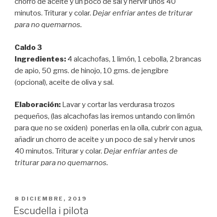
chorro de aceite y un poco de sal y hervir unos 40
minutos. Triturar y colar.
Dejar enfriar antes de triturar
para no quemarnos.
Caldo 3
Ingredientes:
4 alcachofas, 1 limón, 1 cebolla, 2 brancas
de apio, 50 gms. de hinojo, 10 gms. de jengibre
(opcional), aceite de oliva y sal.
Elaboración:
Lavar y cortar las verdurasa trozos
pequeños, (las alcachofas las iremos untando con limón
para que no se oxiden) ponerlas en la olla, cubrir con agua,
añadir un chorro de aceite y un poco de sal y hervir unos
40 minutos. Triturar y colar.
Dejar enfriar antes de
triturar para no quemarnos.
PUBLICADO
8 DICIEMBRE, 2019
EL
Escudella i pilota