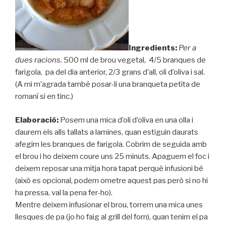
Ingredients:
Per a
dues racions.
500 ml de brou vegetal, 4/5 branques de
farigola, pa del dia anterior, 2/3 grans d’all, oli d’oliva i sal.
(A mi m’agrada també posar-li una branqueta petita de
romaní si en tinc.)
Elaboració:
Posem una mica d’oli d’oliva en una olla i
daurem els alls tallats a lamines, quan estiguin daurats
afegim les branques de farigola. Cobrim de seguida amb
el brou i ho deixem coure uns 25 minuts. Apaguem el foc i
deixem reposar una mitja hora tapat perquè infusioni bé
(això es opcional, podem ometre aquest pas però si no hi
ha pressa, val la pena fer-ho).
Mentre deixem infusionar el brou, torrem una mica unes
llesques de pa (jo ho faig al grill del forn), quan tenim el pa