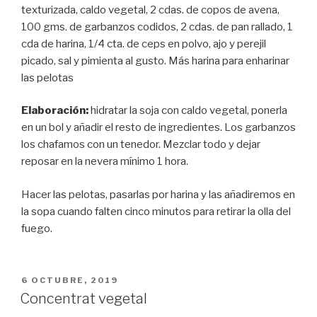
texturizada, caldo vegetal, 2 cdas. de copos de avena,
100 gms. de garbanzos codidos, 2 cdas. de pan rallado, 1
cda de harina, 1/4 cta. de ceps en polvo, ajo y perejil
picado, sal y pimienta al gusto. Más harina para enharinar
las pelotas
Elaboración:
hidratar la soja con caldo vegetal, ponerla
en un bol y añadir el resto de ingredientes. Los garbanzos
los chafamos con un tenedor. Mezclar todo y dejar
reposar en la nevera mínimo 1 hora.
Hacer las pelotas, pasarlas por harina y las añadiremos en
la sopa cuando falten cinco minutos para retirar la olla del
fuego.
PUBLICADO
6 OCTUBRE, 2019
EL
Concentrat vegetal