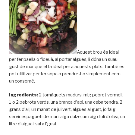
Aquest brou és ideal
per fer paella o fideuà, al portar algues, li dóna un suau
gust de mar que el fa ideal per a aquests plats. També es
pot utilitzar per fer sopa o prendre-ho simplement com
un consomé.
Ingredients:
2 tomàquets madurs, mig pebrot vermell,
1 o 2 pebrots verds, una branca d’api, una ceba tendra, 2
grans d’all, un manat de julivert, algues al gust, jo faig
servir espagueti de mar i alga dulze, un raig d’oli d’oliva, un
litre d’aigua i sal a l’gust.