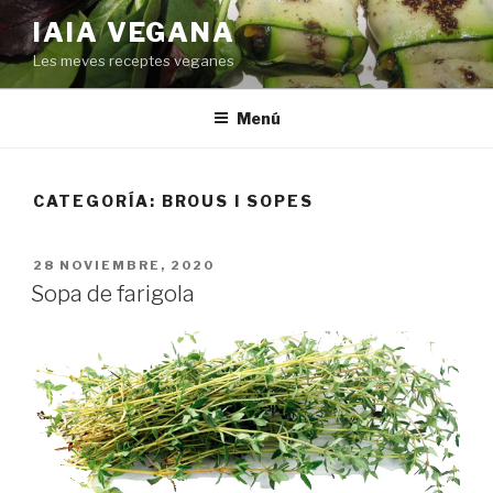
Saltar
IAIA VEGANA
al
Les meves receptes veganes
contenido
Menú
CATEGORÍA:
BROUS I SOPES
PUBLICADO
28 NOVIEMBRE, 2020
EL
Sopa de farigola