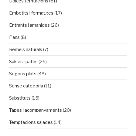
Dolces temtacions
(61)
Embotits i formatges
(17)
Entrants i amanides
(26)
Pans
(8)
Remeis naturals
(7)
Salses i patés
(25)
Segons plats
(49)
Sense categoria
(11)
Substituts
(15)
Tapes i acompanyaments
(20)
Temptacions salades
(14)