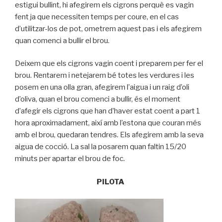
estigui bullint, hi afegirem els cigrons perquè es vagin
fent ja que necessiten temps per coure, en el cas
d’utilitzar-los de pot, ometrem aquest pas i els afegirem
quan comenci a bullir el brou.
Deixem que els cigrons vagin coent i preparem per fer el
brou. Rentarem i netejarem bé totes les verdures i les
posem en una olla gran, afegirem l’aigua i un raig d’oli
d’oliva, quan el brou comenci a bullir, és el moment
d’afegir els cigrons que han d’haver estat coent a part 1
hora aproximadament, així amb l’estona que couran més
amb el brou, quedaran tendres. Els afegirem amb la seva
aigua de cocció. La sal la posarem quan faltin 15/20
minuts per apartar el brou de foc.
PILOTA