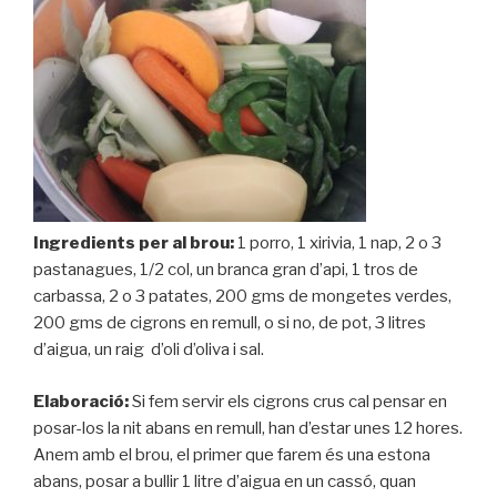
Ingredients per al brou:
1 porro, 1 xirivia, 1 nap, 2 o 3
pastanagues, 1/2 col, un branca gran d’api, 1 tros de
carbassa, 2 o 3 patates, 200 gms de mongetes verdes,
200 gms de cigrons en remull, o si no, de pot, 3 litres
d’aigua, un raig d’oli d’oliva i sal.
Elaboració:
Si fem servir els cigrons crus cal pensar en
posar-los la nit abans en remull, han d’estar unes 12 hores.
Anem amb el brou, el primer que farem és una estona
abans, posar a bullir 1 litre d’aigua en un cassó, quan