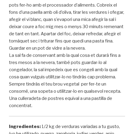
pots fer-ho amb el processador d’aliments. Cobreix el
fons d’una paella amb oli d’oliva, tirar les verdures i ofegar,
afegir el vi blanc, quan s’evapori una mica afegir la sal i
deixar coure a foc mig mes o menys 30 minuts remenant
de tant en tant. Apartar del foc, deixar refredar, afegir el
tomàquet sec i triturar fins que quedi una pasta fina.
Guardar en un pot de vidre a la nevera.
La sal fa de conservant amb la qual cosa et durarà fins a
tres mesos a la nevera, també pots guardar-lo al
congelador, la sal impedeix que es congeli amb la qual
cosa quan vulguis utilitzar-lo no tindràs cap problema.
Sempre tindràs el teu brou vegetal per fer-te un
consomé, una sopeta o utilitzar-lo en qualsevol recepta.
Una culleradeta de postres equival a una pastilla de
concentrat.
Ingredientes:
1/2 kg de verduras variadas a tu gusto,
(yo he utilizado, puerro, zanahoria, judías verdes, apio,