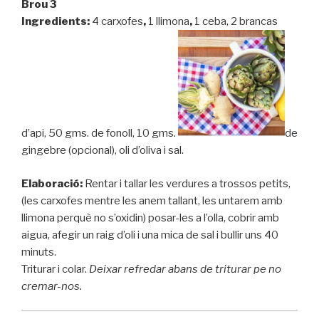
Brou 3
Ingredients:
4 carxofes
,
1 llimona
,
1 ceba, 2 brancas
d’api, 50 gms. de fonoll, 10 gms.
de
gingebre (opcional), oli d’oliva i sal.
Elaboració:
Rentar i tallar les verdures a trossos petits,
(les carxofes mentre les anem tallant, les untarem amb
llimona perquè no s’oxidin) posar-les a l’olla, cobrir amb
aigua, afegir un raig d’oli i una mica de sal i bullir uns 40
minuts.
Triturar i colar.
Deixar refredar abans de triturar pe no
cremar-nos.