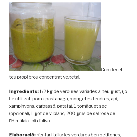
Com fer el
teu propi brou concentrat vegetal.
Ingredients:
1/2 kg de verdures variades al teu gust, (jo
he utilitzat, porro, pastanaga, mongetes tendres, api,
xampinyons, carbassó, patata), 1 tomàquet sec
(opcional), 1 got de vi blanc, 200 gms de sal rosa de
l’Himàlaia i oli d’oliva.
Elaboració:
Rentar i tallar les verdures ben petitones,