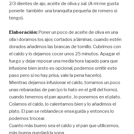
2/3 dientes de ajo, aceite de oliva y sal. (A mi me gusta
ponerle también una branquita pequeña de romero si
tengo).
Elaboración:
Poner un poco de aceite de oliva en una
olla i doramos los ajos cortados a láminas, cuando estén
dorados añadimos las brancas de tomillo. Cubrimos con
el caldo y lo dejamos cocer unos 25 minutos. Apagar el
fuego y dejar reposar una media hora tapado para que
infusione bien (esto es opcional, podemos omitir este
paso pero si no hay prisa, vale la pena hacerlo).
Mientras dejamos infusionar el caldo, torramos un poco
unas rebanadas de pan (yo lo hato en el grill del horno),
cuando tenemos el pan apunto , lo ponemos en el plato.
Colamos el caldo, lo calentamos bien y lo añadimos el
plato. El pan se reblandece enseguida y entonces lo
podemos trocear.
Cuanto más bueno sea el caldo y el pan que utilicemos,
más buena quedará la sopa.