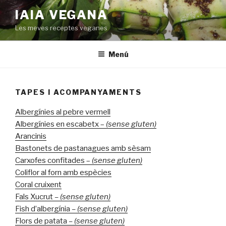
Saltar
IAIA VEGANA
al
Les meves receptes veganes
contenido
Menú
TAPES I ACOMPANYAMENTS
Albergínies al pebre vermell
Albergínies en escabetx –
(sense gluten)
Arancinis
Bastonets de pastanagues amb sèsam
Carxofes confitades –
(sense gluten)
Coliflor al forn amb espècies
Coral cruixent
Fals Xucrut
– (sense gluten)
Fish d’albergínia
– (sense gluten)
Flors de patata
– (sense gluten)