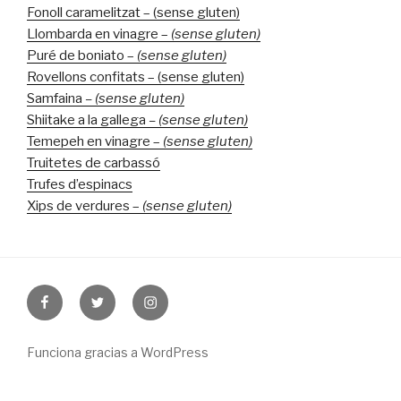
Fonoll caramelitzat – (sense gluten)
Llombarda en vinagre –
(sense gluten)
Puré de boniato –
(sense gluten)
Rovellons confitats – (sense gluten)
Samfaina
– (sense gluten)
Shiitake a la gallega
– (sense gluten)
Temepeh en vinagre –
(sense gluten)
Truitetes de carbassó
Trufes d’espinacs
Xips de verdures –
(sense gluten)
Facebook
Twitter
Instagram
Funciona gracias a WordPress