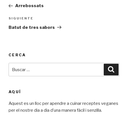
de
anterior:
Arrebossats
entradas
SIGUIENTE
Siguiente
entrada
Batut de tres sabors
CERCA
Buscar
Busca
por:
AQUÍ
Aquest es un lloc per apendre a cuinar receptes veganes
per el nostre dia a dia d’una manera fàcil i senzilla.