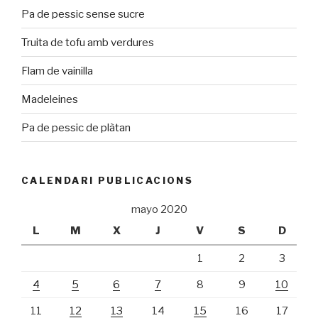
Pa de pessic sense sucre
Truita de tofu amb verdures
Flam de vainilla
Madeleines
Pa de pessic de plàtan
CALENDARI PUBLICACIONS
mayo 2020
L
M
X
J
V
S
D
1
2
3
4
5
6
7
8
9
10
11
12
13
14
15
16
17