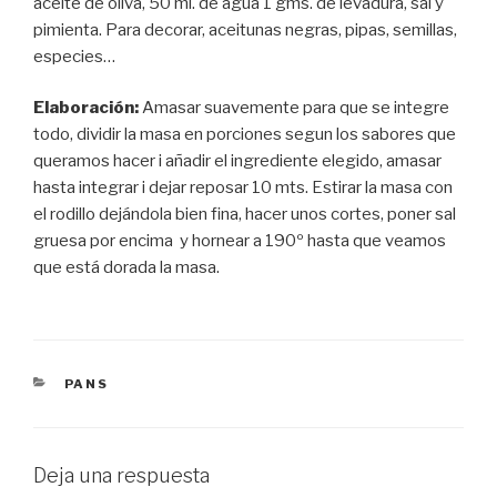
aceite de oliva, 50 ml. de agua 1 gms. de levadura, sal y
pimienta. Para decorar, aceitunas negras, pipas, semillas,
especies…
Elaboración:
Amasar suavemente para que se integre
todo, dividir la masa en porciones segun los sabores que
queramos hacer i añadir el ingrediente elegido, amasar
hasta integrar i dejar reposar 10 mts. Estirar la masa con
el rodillo dejándola bien fina, hacer unos cortes, poner sal
gruesa por encima y hornear a 190º hasta que veamos
que está dorada la masa.
CATEGORÍAS
PANS
Deja una respuesta