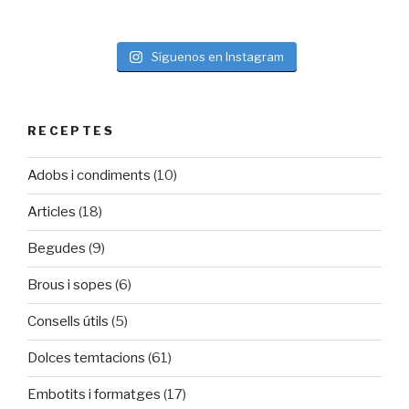
Síguenos en Instagram
RECEPTES
Adobs i condiments
(10)
Articles
(18)
Begudes
(9)
Brous i sopes
(6)
Consells útils
(5)
Dolces temtacions
(61)
Embotits i formatges
(17)