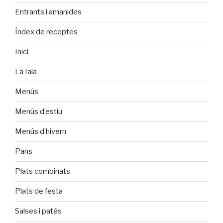
Entrants i amanides
Índex de receptes
Inici
La Iaia
Menús
Menús d’estiu
Menús d’hivern
Pans
Plats combinats
Plats de festa
Salses i patés