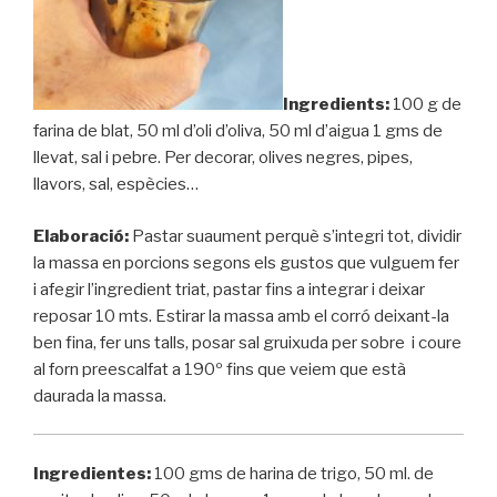
Ingredients:
100 g de
farina de blat, 50 ml d’oli d’oliva, 50 ml d’aigua 1 gms de
llevat, sal i pebre. Per decorar, olives negres, pipes,
llavors, sal, espècies…
Elaboració:
Pastar suaument perquè s’integri tot, dividir
la massa en porcions segons els gustos que vulguem fer
i afegir l’ingredient triat, pastar fins a integrar i deixar
reposar 10 mts. Estirar la massa amb el corró deixant-la
ben fina, fer uns talls, posar sal gruixuda per sobre i coure
al forn preescalfat a 190º fins que veiem que està
daurada la massa.
Ingredientes:
100 gms de harina de trigo, 50 ml. de