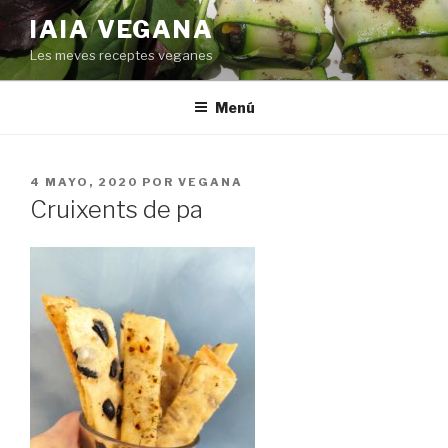
Saltar
IAIA VEGANA
al
Les meves receptes veganes
contenido
Menú
PUBLICADO
4 MAYO, 2020
POR
VEGANA
EL
Cruixents de pa