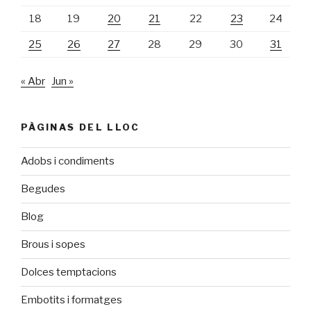
18
19
20
21
22
23
24
25
26
27
28
29
30
31
« Abr
Jun »
PÀGINAS DEL LLOC
Adobs i condiments
Begudes
Blog
Brous i sopes
Dolces temptacions
Embotits i formatges