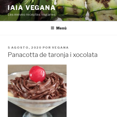
Saltar
IAIA VEGANA
al
Les meves receptes veganes
contenido
Menú
PUBLICADO
5 AGOSTO, 2020
POR
VEGANA
EL
Panacotta de taronja i xocolata