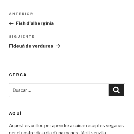
Navegación
ANTERIOR
Entrada
de
anterior:
Fish d’albergínia
entradas
SIGUIENTE
Siguiente
entrada
Fideuà de verdures
CERCA
Buscar
Busca
por:
AQUÍ
Aquest es un lloc per apendre a cuinar receptes veganes
per el nostre dia a dia d’una manera fàcil i senzilla.