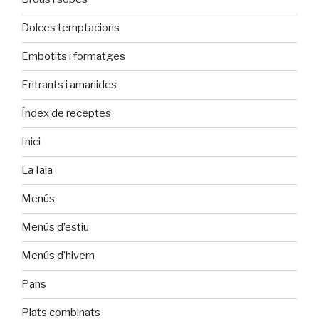
Dolces temptacions
Embotits i formatges
Entrants i amanides
Índex de receptes
Inici
La Iaia
Menús
Menús d’estiu
Menús d’hivern
Pans
Plats combinats