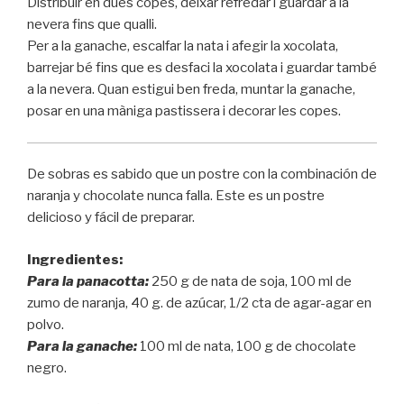
Distribuir en dues copes, deixar refredar i guardar a la
nevera fins que qualli.
Per a la ganache, escalfar la nata i afegir la xocolata,
barrejar bé fins que es desfaci la xocolata i guardar també
a la nevera. Quan estigui ben freda, muntar la ganache,
posar en una màniga pastissera i decorar les copes.
De sobras es sabido que un postre con la combinación de
naranja y chocolate nunca falla. Este es un postre
delicioso y fácil de preparar.
Ingredientes:
Para la panacotta:
250 g de nata de soja, 100 ml de
zumo de naranja, 40 g. de azúcar, 1/2 cta de agar-agar en
polvo.
Para la ganache:
100 ml de nata, 100 g de chocolate
negro.