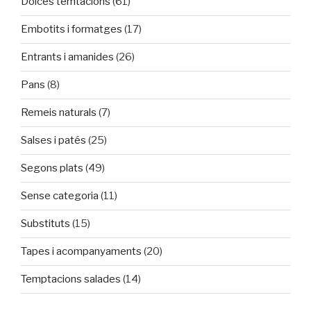
Dolces temtacions
(61)
Embotits i formatges
(17)
Entrants i amanides
(26)
Pans
(8)
Remeis naturals
(7)
Salses i patés
(25)
Segons plats
(49)
Sense categoria
(11)
Substituts
(15)
Tapes i acompanyaments
(20)
Temptacions salades
(14)