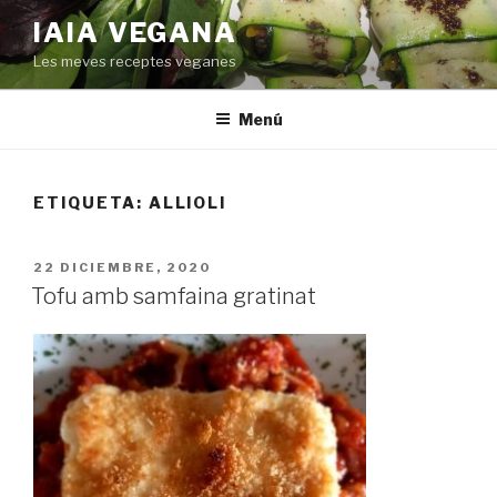
Saltar
IAIA VEGANA
al
Les meves receptes veganes
contenido
Menú
ETIQUETA:
ALLIOLI
PUBLICADO
22 DICIEMBRE, 2020
EL
Tofu amb samfaina gratinat