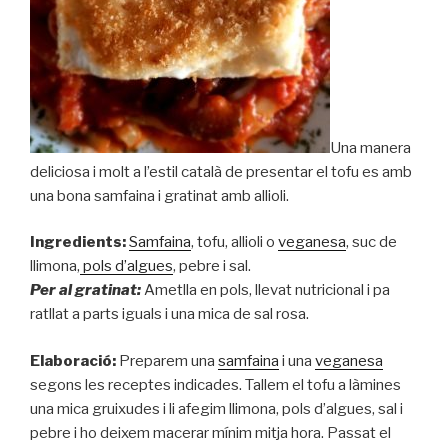
Una manera
deliciosa i molt a l’estil català de presentar el tofu es amb
una bona samfaina i gratinat amb allioli.
Ingredients:
Samfaina
, tofu, allioli o
veganesa
, suc de
llimona,
pols d’algues
, pebre i sal.
Per al gratinat:
Ametlla en pols, llevat nutricional i pa
ratllat a parts iguals i una mica de sal rosa.
Elaboració:
Preparem una
samfaina
i una
veganesa
segons les receptes indicades. Tallem el tofu a làmines
una mica gruixudes i li afegim llimona, pols d’algues, sal i
pebre i ho deixem macerar mínim mitja hora. Passat el