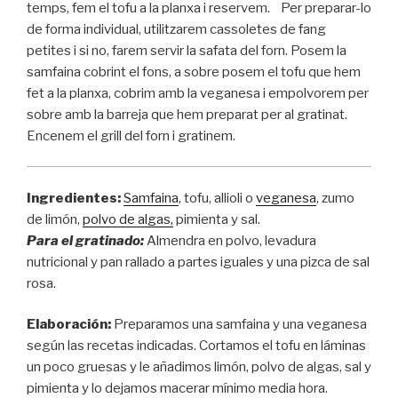
temps, fem el tofu a la planxa i reservem. Per preparar-lo
de forma individual, utilitzarem cassoletes de fang
petites i si no, farem servir la safata del forn. Posem la
samfaina cobrint el fons, a sobre posem el tofu que hem
fet a la planxa, cobrim amb la veganesa i empolvorem per
sobre amb la barreja que hem preparat per al gratinat.
Encenem el grill del forn i gratinem.
Ingredientes:
Samfaina
, tofu, allioli o
veganesa
, zumo
de limón,
polvo de algas,
pimienta y sal.
Para el gratinado:
Almendra en polvo, levadura
nutricional y pan rallado a partes iguales y una pizca de sal
rosa.
Elaboración:
Preparamos una samfaina y una veganesa
según las recetas indicadas. Cortamos el tofu en láminas
un poco gruesas y le añadimos limón, polvo de algas, sal y
pimienta y lo dejamos macerar mínimo media hora.