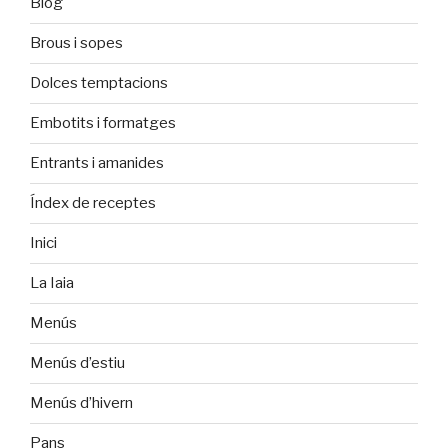
Blog
Brous i sopes
Dolces temptacions
Embotits i formatges
Entrants i amanides
Índex de receptes
Inici
La Iaia
Menús
Menús d’estiu
Menús d’hivern
Pans