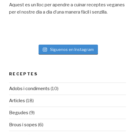
Aquest es un lloc per apendre a cuinar receptes veganes
per el nostre dia a dia d’una manera fàcil i senzilla.
Síguenos en Instagram
RECEPTES
Adobs i condiments
(10)
Articles
(18)
Begudes
(9)
Brous i sopes
(6)