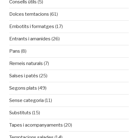
Consells útils
(5)
Dolces temtacions
(61)
Embotits i formatges
(17)
Entrants i amanides
(26)
Pans
(8)
Remeis naturals
(7)
Salses i patés
(25)
Segons plats
(49)
Sense categoria
(11)
Substituts
(15)
Tapes i acompanyaments
(20)
Temptacions salades
(14)