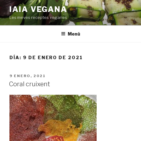
Saltar
IAIA VEGANA
al
Les meves receptes veganes
contenido
Menú
DÍA:
9 DE ENERO DE 2021
PUBLICADO
9 ENERO, 2021
EL
Coral cruixent