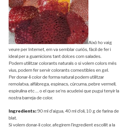
Això ho vaig
veure per Internet, em va semblar curiós, fàcil de fer i
ideal per a guarnicions tant dolces com salades.
Podem utilitzar colorants naturals o si volem colors més
vius, podem fer servir colorants comestibles en gel.
Per donar-li color de forma natural podem utilitzar
remolatxa, alfàbrega, espinacs, cúrcuma, pebre vermell,
espirulina etc … o el que se’ns acudeixi que pugui tenyir la
nostra barreja de color.
Ingredients:
90 ml d’aigua, 40 ml d’oli, 10 g de farina de
blat.
Si volem donar-li color, afegirem l’ingredient escollit a la