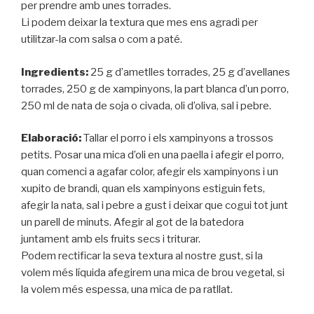
per prendre amb unes torrades.
Li podem deixar la textura que mes ens agradi per
utilitzar-la com salsa o com a paté.
Ingredients:
25 g d’ametlles torrades, 25 g d’avellanes
torrades, 250 g de xampinyons, la part blanca d’un porro,
250 ml de nata de soja o civada, oli d’oliva, sal i pebre.
Elaboració:
Tallar el porro i els xampinyons a trossos
petits. Posar una mica d’oli en una paella i afegir el porro,
quan comenci a agafar color, afegir els xampinyons i un
xupito de brandi, quan els xampinyons estiguin fets,
afegir la nata, sal i pebre a gust i deixar que cogui tot junt
un parell de minuts. Afegir al got de la batedora
juntament amb els fruits secs i triturar.
Podem rectificar la seva textura al nostre gust, si la
volem més líquida afegirem una mica de brou vegetal, si
la volem més espessa, una mica de pa ratllat.