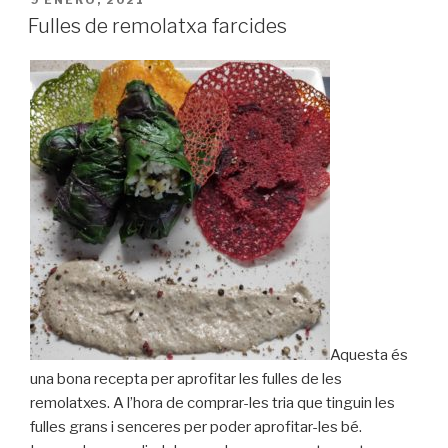
PUBLICADO
9 ENERO, 2021
EL
Fulles de remolatxa farcides
Aquesta és
una bona recepta per aprofitar les fulles de les
remolatxes. A l’hora de comprar-les tria que tinguin les
fulles grans i senceres per poder aprofitar-les bé.