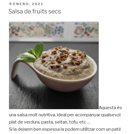
PUBLICADO
9 ENERO, 2021
EL
Salsa de fruits secs
Aquesta és
una salsa molt nutritiva, ideal per acompanyar qualsevol
plat de verdura, pasta, seitan, tofu, etc …
Si la deixem ben espessa la podem utilitzar com un paté