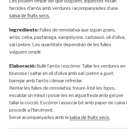
Les podem omplir del que vulguem, aquestes estan
farcides d’arròs amb verdures i acompanyades d’una
salsa de fruits secs.
Ingredients:
Fulles de remolatxa que siguin grans,
arròs, ceba, pastanaga, xampinyons, carbassó, oli d’oliva,
sal i pebre. Les quantitats dependran de les fulles
vulguem omplir.
Elaboració:
Bullir l’arròs i escórrer. Tallar les verdures en
brunoise i saltar en oli d’oliva amb sal i pebre a gust,
barrejar amb l’arròs i deixar refredar.
Rentar les fulles de remolatxa, treure-li bé les tiges,
escaldar un minut i posar-les en aigua freda amb gel per
tallar la cocció. Escórrer i assecar bé amb paper de cuina i
procedir a l’farciment.
Servir acompanyades amb la
salsa de fruits secs.