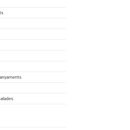
ts
panyaments
s
salades