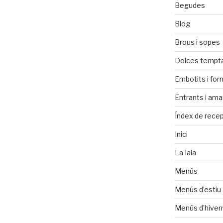
Begudes
Blog
Brous i sopes
Dolces tempt
Embotits i fo
Entrants i ama
Índex de rece
Inici
La Iaia
Menús
Menús d’estiu
Menús d’hiver