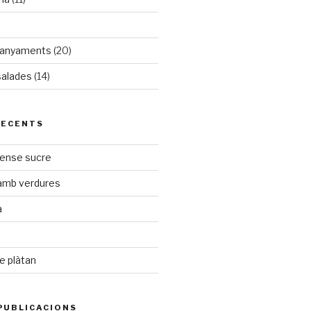
panyaments
(20)
salades
(14)
RECENTS
sense sucre
 amb verdures
a
e plàtan
PUBLICACIONS