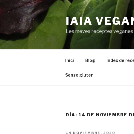
Saltar
al
IAIA VEGA
contenido
Les meves receptes veganes
Inici
Blog
Índex de rec
Sense gluten
DÍA:
14 DE NOVIEMBRE D
PUBLICADO
14 NOVIEMBRE, 2020