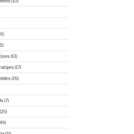
ments
(10)
(6)
5)
cions
(61)
rmatges
(17)
nides
(26)
ls
(7)
(25)
49)
ia
(11)