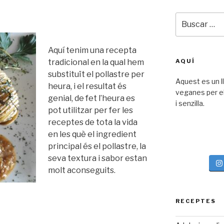
Buscar
por:
Aquí tenim una recepta
tradicional en la qual hem
AQUÍ
substituït el pollastre per
Aquest es un l
heura, i el resultat és
veganes per el 
genial, de fet l’heura es
i senzilla.
pot utilitzar per fer les
receptes de tota la vida
en les què el ingredient
principal és el pollastre, la
seva textura i sabor estan
molt aconseguits.
RECEPTES