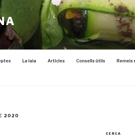
NA
eptes
La Iaia
Articles
Consells útils
Remeis 
E 2020
CERCA