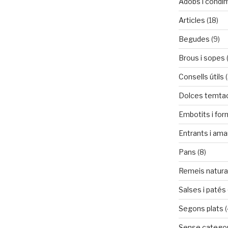
Adobs i condi
Articles
(18)
Begudes
(9)
Brous i sopes
Consells útils
(
Dolces temta
Embotits i fo
Entrants i ama
Pans
(8)
Remeis natura
Salses i patés
Segons plats
(
Sense categor