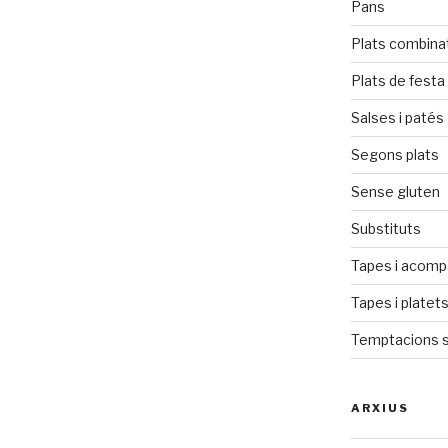
Pans
Plats combina
Plats de festa
Salses i patés
Segons plats
Sense gluten
Substituts
Tapes i acom
Tapes i platet
Temptacions 
ARXIUS