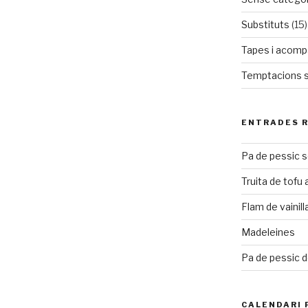
Substituts
(15)
Tapes i acom
Temptacions 
ENTRADES 
Pa de pessic 
Truita de tofu
Flam de vainill
Madeleines
Pa de pessic d
CALENDARI 