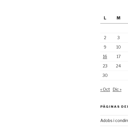
L
M
2
3
9
10
16
17
23
24
30
« Oct
Dic »
PÀGINAS DE
Adobs i condi