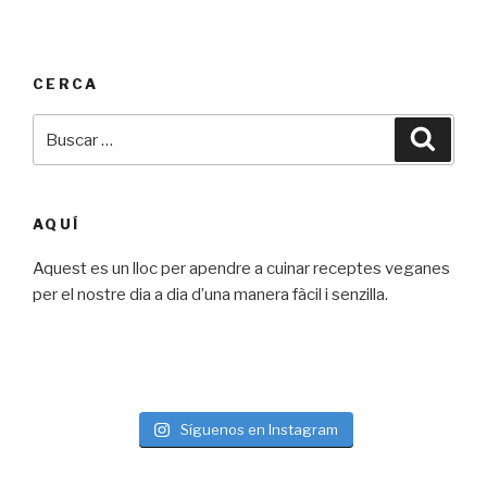
variats»
CERCA
Buscar
Busca
por:
AQUÍ
Aquest es un lloc per apendre a cuinar receptes veganes
per el nostre dia a dia d’una manera fàcil i senzilla.
Síguenos en Instagram