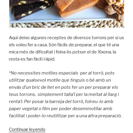
Aquí deixo algunes receptes de diversos torrons per si us
els voleu fer a casa. Són fàcils de preparar, el que té una
mica més de dificultat i feina és potser el de Xixona, la
resta es fan fàcil i ràpid.
*No necessites motlles especials per al torró, pots
utilitzar qualsevol motlle que tinguis o bè amb un
envàs d’un bric de llet en pots fer un per preparar els
teus torrons, simplement talla’l per la meitat al llarg i
renta’l. Per posar la barreja del torró, folreu-lo amb
paper vegetal o film per poder desemmotllar amb
facilitat i poder-lo reutilitzar per a una altra preparació.
Continuar leyendo
«Torrons