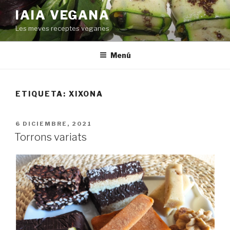
Saltar
IAIA VEGANA
al
Les meves receptes veganes
contenido
Menú
ETIQUETA:
XIXONA
PUBLICADO
6 DICIEMBRE, 2021
EL
Torrons variats