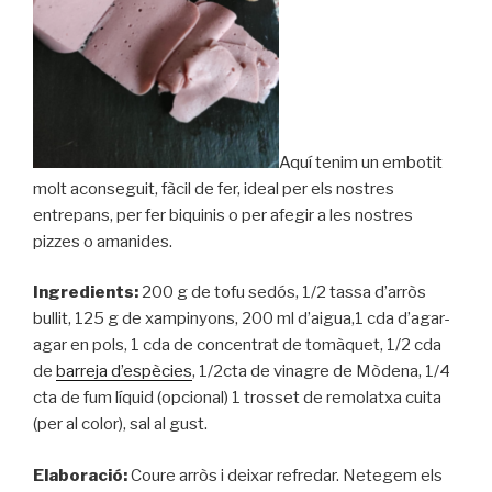
Aquí tenim un embotit
molt aconseguit, fàcil de fer, ideal per els nostres
entrepans, per fer biquinis o per afegir a les nostres
pizzes o amanides.
Ingredients:
200 g de tofu sedós, 1/2 tassa d’arròs
bullit, 125 g de xampinyons, 200 ml d’aigua,1 cda d’agar-
agar en pols, 1 cda de concentrat de tomàquet, 1/2 cda
de
barreja d’espècies
, 1/2cta de vinagre de Mòdena, 1/4
cta de fum líquid (opcional) 1 trosset de remolatxa cuita
(per al color), sal al gust.
Elaboració:
Coure arròs i deixar refredar. Netegem els