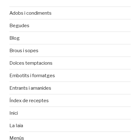
Adobs i condiments
Begudes
Blog
Brous i sopes
Dolces temptacions
Embotits i formatges
Entrants i amanides
Índex de receptes
Inici
La Iaia
Menús