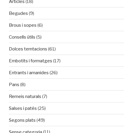
Articles
(18)
Begudes
(9)
Brous i sopes
(6)
Consells útils
(5)
Dolces temtacions
(61)
Embotits i formatges
(17)
Entrants i amanides
(26)
Pans
(8)
Remeis naturals
(7)
Salses i patés
(25)
Segons plats
(49)
Sense categoria
(11)