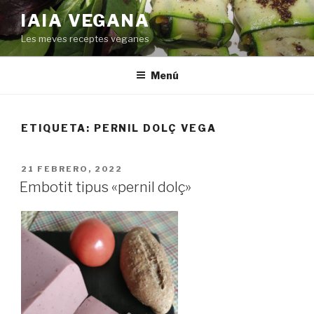
Saltar
IAIA VEGANA
al
Les meves receptes veganes
contenido
Menú
ETIQUETA:
PERNIL DOLÇ VEGA
PUBLICADO
21 FEBRERO, 2022
EL
Embotit tipus «pernil dolç»