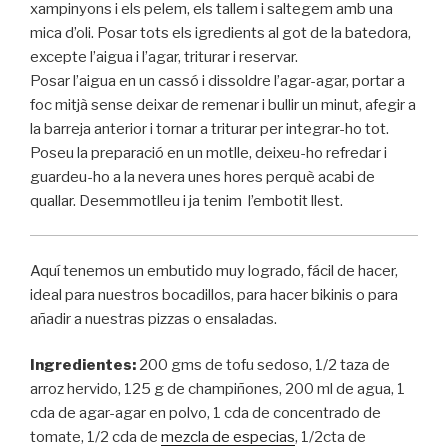
xampinyons i els pelem, els tallem i saltegem amb una
mica d’oli. Posar tots els igredients al got de la batedora,
excepte l’aigua i l’agar, triturar i reservar.
Posar l’aigua en un cassó i dissoldre l’agar-agar, portar a
foc mitjà sense deixar de remenar i bullir un minut, afegir a
la barreja anterior i tornar a triturar per integrar-ho tot.
Poseu la preparació en un motlle, deixeu-ho refredar i
guardeu-ho a la nevera unes hores perquè acabi de
quallar. Desemmotlleu i ja tenim l’embotit llest.
Aquí tenemos un embutido muy logrado, fácil de hacer,
ideal para nuestros bocadillos, para hacer bikinis o para
añadir a nuestras pizzas o ensaladas.
Ingredientes:
200 gms de tofu sedoso, 1/2 taza de
arroz hervido, 125 g de champiñones, 200 ml de agua, 1
cda de agar-agar en polvo, 1 cda de concentrado de
tomate, 1/2 cda de
mezcla de especias
, 1/2cta de