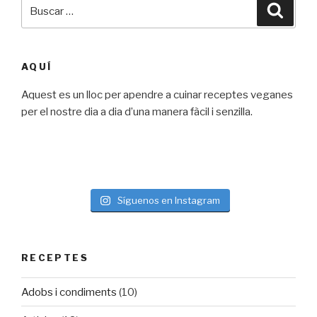
Buscar
Busca
por:
AQUÍ
Aquest es un lloc per apendre a cuinar receptes veganes
per el nostre dia a dia d’una manera fàcil i senzilla.
Síguenos en Instagram
RECEPTES
Adobs i condiments
(10)