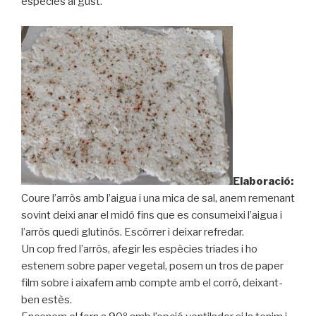
espècies al gust.
Elaboració:
Coure l’arròs amb l’aigua i una mica de sal, anem remenant
sovint deixi anar el midó fins que es consumeixi l’aigua i
l’arròs quedi glutinós. Escórrer i deixar refredar.
Un cop fred l’arròs, afegir les espècies triades i ho
estenem sobre paper vegetal, posem un tros de paper
film sobre i aixafem amb compte amb el corró, deixant-
ben estès.