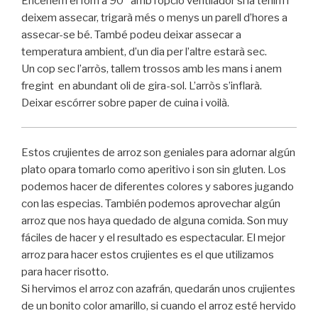
Encenem el forn a 90º amb l’opció ventilador si la tenim i
deixem assecar, trigarà més o menys un parell d’hores a
assecar-se bé. També podeu deixar assecar a
temperatura ambient, d’un dia per l’altre estarà sec.
Un cop sec l’arròs, tallem trossos amb les mans i anem
fregint en abundant oli de gira-sol. L’arròs s’inflarà.
Deixar escórrer sobre paper de cuina i voilà.
Estos crujientes de arroz son geniales para adornar algún
plato opara tomarlo como aperitivo i son sin gluten. Los
podemos hacer de diferentes colores y sabores jugando
con las especias. También podemos aprovechar algún
arroz que nos haya quedado de alguna comida. Son muy
fáciles de hacer y el resultado es espectacular. El mejor
arroz para hacer estos crujientes es el que utilizamos
para hacer risotto.
Si hervimos el arroz con azafrán, quedarán unos crujientes
de un bonito color amarillo, si cuando el arroz esté hervido