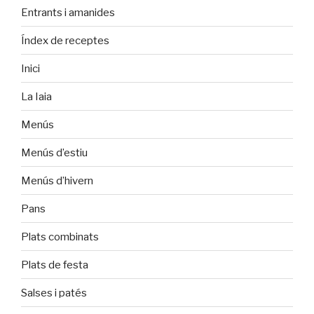
Entrants i amanides
Índex de receptes
Inici
La Iaia
Menús
Menús d’estiu
Menús d’hivern
Pans
Plats combinats
Plats de festa
Salses i patés