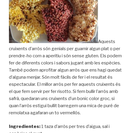
Aquests
cruixents d’arròs són genials per guarnir algun plat o per
prendre-ho com a aperitiu i són sense gluten. Els podem
fer de diferents colors i sabors jugant amb les espècies.
També podem aprofitar algun arròs que ens hagi quedat
d’alguna menjar. Són molt fàcils de fer i el resultat és
espectacular. El millor arròs per fer aquests cruixents és
el que fem servir per fer risotto. Si fem bullir l’arròs amb
safrà, quedaran uns cruixents d’un bonic color groc, si
quan l’arròs estigui bullit barregem una mica de puré de
remolatxa agafaran un to vermellós.
Ingredientes:
1 taza d’arròs per tres d’aigua, sal i