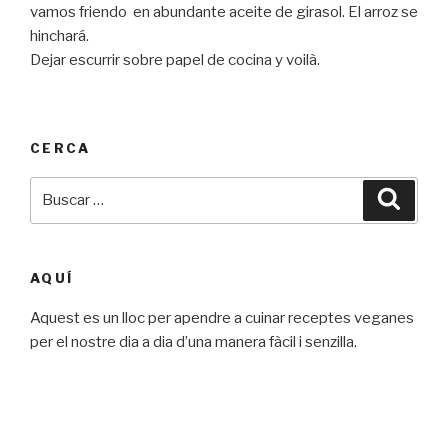
vamos friendo en abundante aceite de girasol. El arroz se
hinchará.
Dejar escurrir sobre papel de cocina y voilà.
CERCA
Buscar
Busca
por:
AQUÍ
Aquest es un lloc per apendre a cuinar receptes veganes
per el nostre dia a dia d’una manera fàcil i senzilla.