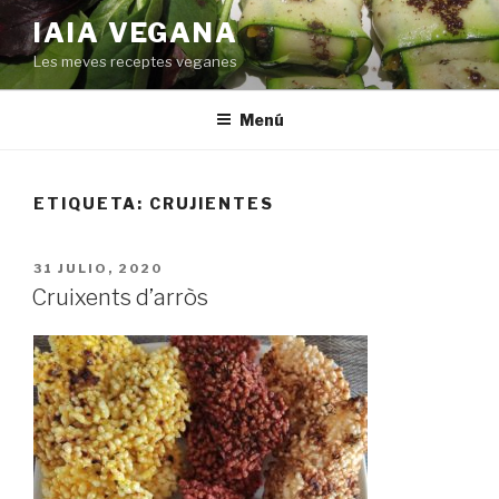
Saltar
IAIA VEGANA
al
Les meves receptes veganes
contenido
Menú
ETIQUETA:
CRUJIENTES
PUBLICADO
31 JULIO, 2020
EL
Cruixents d’arròs