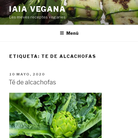
Saltar
IAIA VEGANA
al
Les meves receptes veganes
contenido
Menú
ETIQUETA:
TE DE ALCACHOFAS
PUBLICADO
10 MAYO, 2020
EL
Té de alcachofas