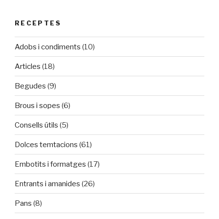
RECEPTES
Adobs i condiments
(10)
Articles
(18)
Begudes
(9)
Brous i sopes
(6)
Consells útils
(5)
Dolces temtacions
(61)
Embotits i formatges
(17)
Entrants i amanides
(26)
Pans
(8)