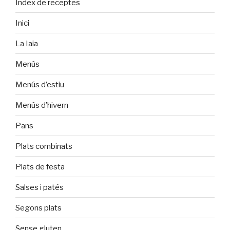
Índex de receptes
Inici
La Iaia
Menús
Menús d’estiu
Menús d’hivern
Pans
Plats combinats
Plats de festa
Salses i patés
Segons plats
Sense gluten