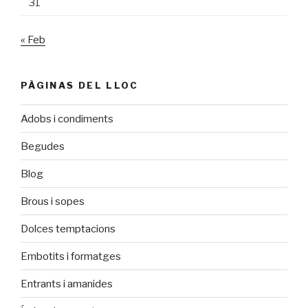
31
« Feb
PÀGINAS DEL LLOC
Adobs i condiments
Begudes
Blog
Brous i sopes
Dolces temptacions
Embotits i formatges
Entrants i amanides