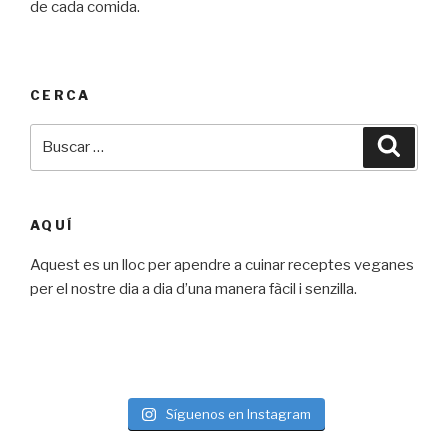
de cada comida.
CERCA
Buscar
Busca
por:
AQUÍ
Aquest es un lloc per apendre a cuinar receptes veganes
per el nostre dia a dia d’una manera fàcil i senzilla.
Síguenos en Instagram