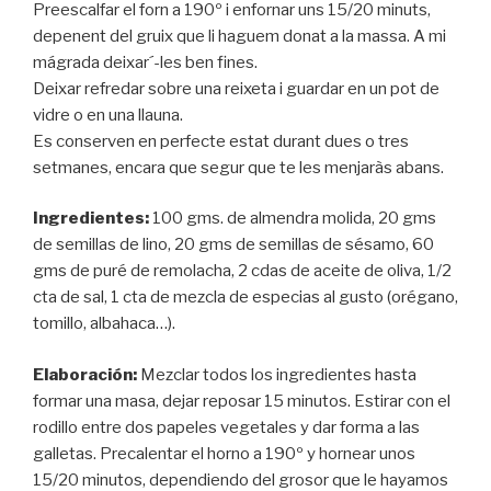
Preescalfar el forn a 190º i enfornar uns 15/20 minuts,
depenent del gruix que li haguem donat a la massa. A mi
mágrada deixar´-les ben fines.
Deixar refredar sobre una reixeta i guardar en un pot de
vidre o en una llauna.
Es conserven en perfecte estat durant dues o tres
setmanes, encara que segur que te les menjaràs abans.
Ingredientes:
100 gms. de almendra molida, 20 gms
de semillas de lino, 20 gms de semillas de sésamo, 60
gms de puré de remolacha, 2 cdas de aceite de oliva, 1/2
cta de sal, 1 cta de mezcla de especias al gusto (orégano,
tomillo, albahaca…).
Elaboración:
Mezclar todos los ingredientes hasta
formar una masa, dejar reposar 15 minutos. Estirar con el
rodillo entre dos papeles vegetales y dar forma a las
galletas. Precalentar el horno a 190º y hornear unos
15/20 minutos, dependiendo del grosor que le hayamos