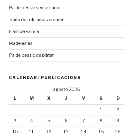
Pa de pessic sense sucre
Truita de tofu amb verdures
Flam de vainilla
Madeleines
Pa de pessic de plàtan
CALENDARI PUBLICACIONS
agosto 2026
L
M
X
J
V
S
D
1
2
3
4
5
6
7
8
9
10
11
12
13
14
15
16