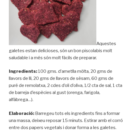
Aquestes
galetes estan delicioses, són un bon piscolabis molt
saludable i a més són molt fàcils de preparar.
Ingredients:
100 gms. d’ametlla mòlta, 20 gms de
llavors de lli, 20 gms de llavors de sèsam, 60 gms de
puré de remolatxa, 2 cdes d’oli d’oliva, 1/2 cta de sal, 1 cta
de barreja d’espècies al gust (orenga, farigola,
alfàbrega…).
Elaboració:
Barregeu tots els ingredients fins a formar
una massa, deixeu reposar 15 minuts. Estirar amb el corró
entre dos papers vegetals i donar forma a les galetes.