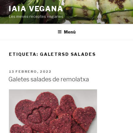
Saltar
IAIA VEGANA
al
Les meves receptes veganes
contenido
Menú
ETIQUETA:
GALETRSD SALADES
PUBLICADO
13 FEBRERO, 2022
EL
Galetes salades de remolatxa