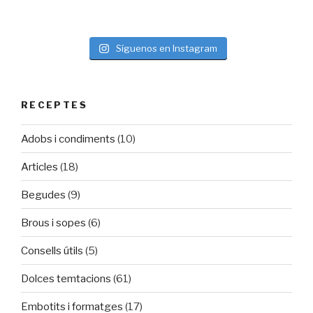
Síguenos en Instagram
RECEPTES
Adobs i condiments
(10)
Articles
(18)
Begudes
(9)
Brous i sopes
(6)
Consells útils
(5)
Dolces temtacions
(61)
Embotits i formatges
(17)