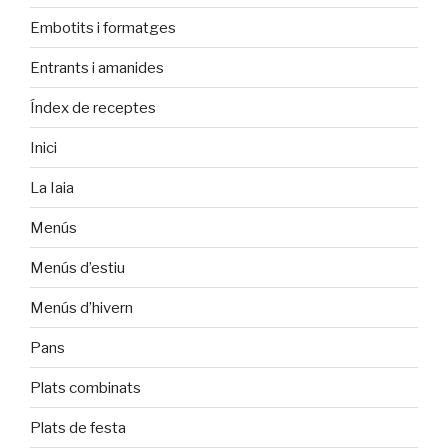
Embotits i formatges
Entrants i amanides
Índex de receptes
Inici
La Iaia
Menús
Menús d’estiu
Menús d’hivern
Pans
Plats combinats
Plats de festa