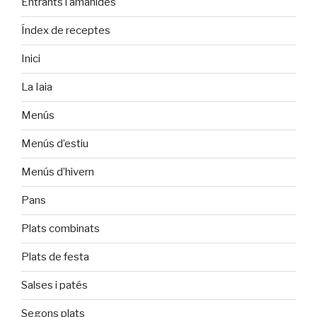
Entrants i amanides
Índex de receptes
Inici
La Iaia
Menús
Menús d’estiu
Menús d’hivern
Pans
Plats combinats
Plats de festa
Salses i patés
Segons plats