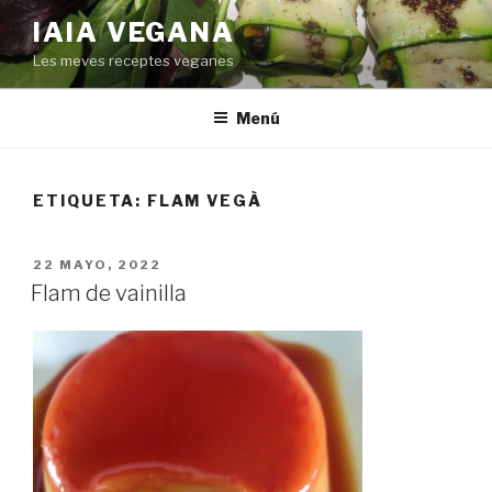
Saltar
IAIA VEGANA
al
Les meves receptes veganes
contenido
Menú
ETIQUETA:
FLAM VEGÀ
PUBLICADO
22 MAYO, 2022
EL
Flam de vainilla