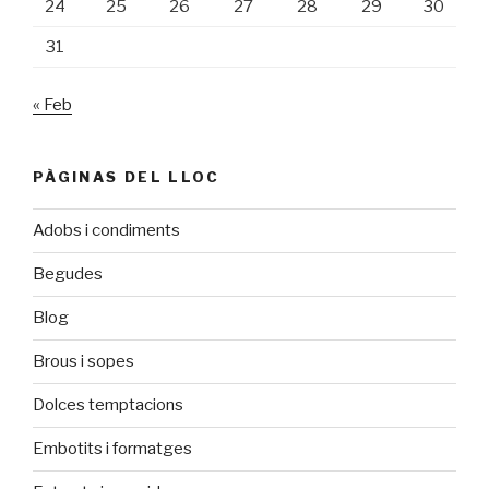
24
25
26
27
28
29
30
31
« Feb
PÀGINAS DEL LLOC
Adobs i condiments
Begudes
Blog
Brous i sopes
Dolces temptacions
Embotits i formatges