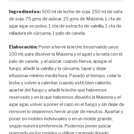
Ingredientes:
500 ml de leche de soja, 250 ml de nata
de soja, 75 gms de azúcar, 25 gms de Maizena, 1 cta de
agar agar en polvo, 1 cta de extracto de vainilla, 1 cta de
ralladura de cúrcuma, 1 palo de canela.
Elaboración:
Poner a hervir la leche (reservando unos
100 ml. para disolver la Maizena y el agar) y la nata con el
palo de canela, y el azúcar, cuando hierva, apagar el
fuego, añadir la vainilla y la cúrcuma, tapar y dejar
infusionar mínimo media hora. Pasado el tiempo, colar la
leche y volver a calentar, cuando esté bien caliente,
apartar del fuego y añadir la leche que habremos
reservado y en la que habremos disuelto la Maizena y el
agar agar, volver a poner el cazo en el fuego y sin dejar de
remover lo dejaremos hervir un par de minutos. Apartar y
poner en moldes indivivuales o en un molde grande,
según nuestra preferencia. Podemos poner azúcar
quemado en los moldes o utilizar caramelo líquido.