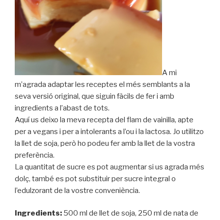
A mi
m’agrada adaptar les receptes el més semblants a la
seva versió original, que siguin fàcils de fer i amb
ingredients a l’abast de tots.
Aquí us deixo la meva recepta del flam de vainilla, apte
per a vegans i per a intolerants a l’ou i la lactosa. Jo utilitzo
la llet de soja, però ho podeu fer amb la llet de la vostra
preferència.
La quantitat de sucre es pot augmentar si us agrada més
dolç, també es pot substituir per sucre integral o
l’edulzorant de la vostre conveniència.
Ingredients:
500 ml de llet de soja, 250 ml de nata de