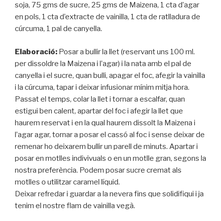
soja, 75 gms de sucre, 25 gms de Maizena, 1 cta d’agar
en pols, 1 cta d’extracte de vainilla, 1 cta de ratlladura de
cúrcuma, 1 pal de canyella.
Elaboració:
Posar a bullir la llet (reservant uns 100 ml.
per dissoldre la Maizena i l’agar) i la nata amb el pal de
canyella i el sucre, quan bulli, apagar el foc, afegir la vainilla
i la cúrcuma, tapar i deixar infusionar mínim mitja hora.
Passat el temps, colar la llet i tornar a escalfar, quan
estigui ben calent, apartar del foc i afegir la llet que
haurem reservat i en la qual haurem dissolt la Maizena i
l’agar agar, tornar a posar el cassó al foc i sense deixar de
remenar ho deixarem bullir un parell de minuts. Apartar i
posar en motlles indivivuals o en un motlle gran, segons la
nostra preferència. Podem posar sucre cremat als
motlles o utilitzar caramel líquid.
Deixar refredar i guardar a la nevera fins que solidifiqui i ja
tenim el nostre flam de vainilla vegà.