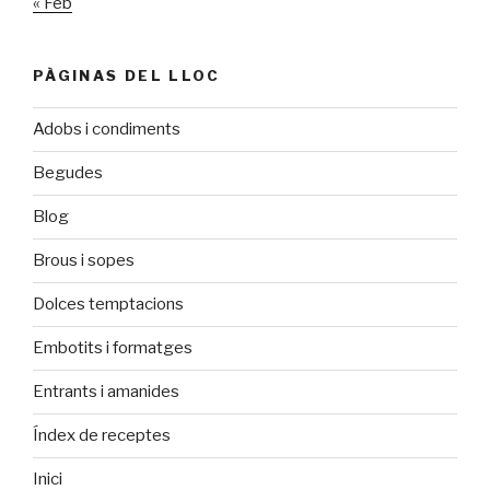
« Feb
PÀGINAS DEL LLOC
Adobs i condiments
Begudes
Blog
Brous i sopes
Dolces temptacions
Embotits i formatges
Entrants i amanides
Índex de receptes
Inici