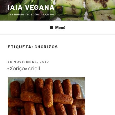
Saltar
IAIA VEGANA
al
Les meves receptes veganes
contenido
Menú
ETIQUETA:
CHORIZOS
PUBLICADO
18 NOVIEMBRE, 2017
EL
«Xoriço» crioll