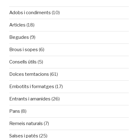
Adobs i condiments
(10)
Articles
(18)
Begudes
(9)
Brous i sopes
(6)
Consells útils
(5)
Dolces temtacions
(61)
Embotits i formatges
(17)
Entrants i amanides
(26)
Pans
(8)
Remeis naturals
(7)
Salses i patés
(25)