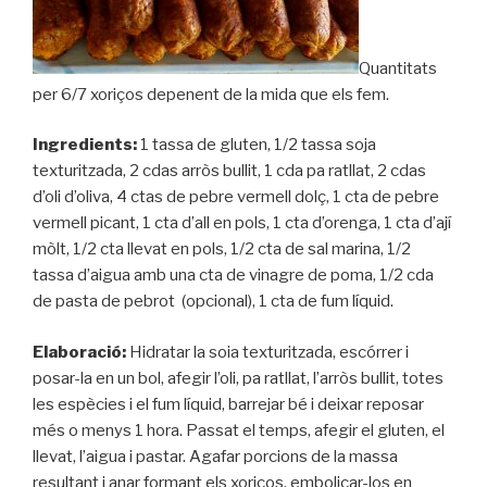
Quantitats
per 6/7 xoriços depenent de la mida que els fem.
Ingredients:
1 tassa de gluten, 1/2 tassa soja
texturitzada, 2 cdas arròs bullit, 1 cda pa ratllat, 2 cdas
d’oli d’oliva, 4 ctas de pebre vermell dolç, 1 cta de pebre
vermell picant, 1 cta d’all en pols, 1 cta d’orenga, 1 cta d’ají
mòlt, 1/2 cta llevat en pols, 1/2 cta de sal marina, 1/2
tassa d’aigua amb una cta de vinagre de poma, 1/2 cda
de pasta de pebrot (opcional), 1 cta de fum líquid.
Elaboració:
Hidratar la soia texturitzada, escórrer i
posar-la en un bol, afegir l’oli, pa ratllat, l’arròs bullit, totes
les espècies i el fum líquid, barrejar bé i deixar reposar
més o menys 1 hora. Passat el temps, afegir el gluten, el
llevat, l’aigua i pastar. Agafar porcions de la massa
resultant i anar formant els xoriços, embolicar-los en