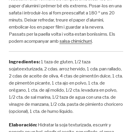
paper d’alumini i prémer bé els extrems. Posar-los en una
safata i introduir-los al forn preescalfat a 180 º uns 20
minuts. Deixar refredar, treure el paper d’alumini,
embolicar-los en paper film i guardar a la nevera.
Passats per la paella volta i volta estan boníssims. Els
podem acompanyar amb
salsa chimichurri
.
Ingredientes:
1 taza de gluten, 1/2 taza
sojateexturizada, 2 cdas. arroz hervido, 1 cda. pan rallado,
2 cdas de aceite de oliva, 4 ctas de pimentón dulce, 1 cta.
de pimentón picante, 1 cta ajo en polvo, 1 cta. de
orégano, 1 cta. de ají molido, 1/2 cta. levadura en polvo,
1/2 cta. de sal marina, 1/2 taza de agua con una cta. de
vinagre de manzana, 1/2 cda. pasta de pimiento choricero
(opcional), 1 cta. de humo líquido.
Elaboración:
Hidratar la soja texturizada, escurrir y